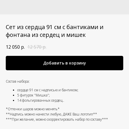
Сет из сердца 91 см с бантиками и
фонтана из сердец и мишек
12 050
р.
12 570
р.
Добавить в корзину
Состав набора:
сердце 91 см с надписью и бантиком;
5 фигурок "Мишка";
14 фольгированных сердец..
*Оттенки шаров можно менять*
**Надпись можно нанести любую, ДАЖЕ Ваш логотип**
***При желание, можно скорректировать набор по составу***