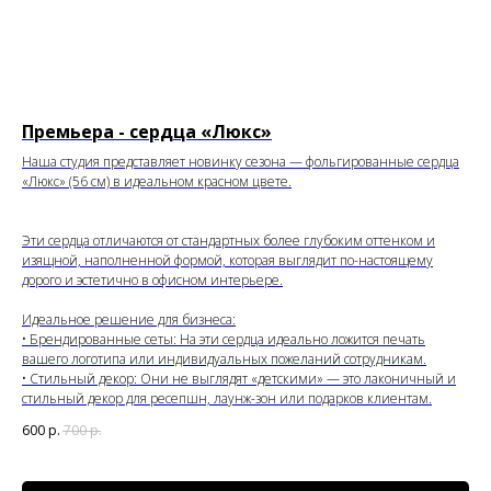
Премьера - сердца «Люкс»
Наша студия представляет новинку сезона — фольгированные сердца
«Люкс» (56 см) в идеальном красном цвете.
Эти сердца отличаются от стандартных более глубоким оттенком и
изящной, наполненной формой, которая выглядит по-настоящему
дорого и эстетично в офисном интерьере.
Идеальное решение для бизнеса:
• Брендированные сеты: На эти сердца идеально ложится печать
вашего логотипа или индивидуальных пожеланий сотрудникам.
• Стильный декор: Они не выглядят «детскими» — это лаконичный и
стильный декор для ресепшн, лаунж-зон или подарков клиентам.
600
р.
700
р.