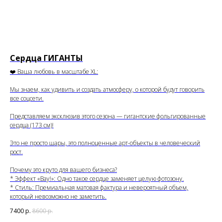
Сердца ГИГАНТЫ
❤️ Ваша любовь в масштабе XL:
Мы знаем, как удивить и создать атмосферу, о которой будут говорить
все соцсети.
Представляем эксклюзив этого сезона — гигантские фольгированные
сердца (173 см)!
Это не просто шары, это полноценные арт-объекты в человеческий
рост.
Почему это круто для вашего бизнеса?
* Эффект «Вау!»: Одно такое сердце заменяет целую фотозону.
* Стиль: Премиальная матовая фактура и невероятный объем,
который невозможно не заметить.
7400
р.
8600
р.