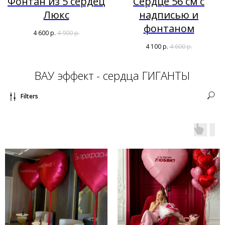
Фонтан из 5 сердец
Сердце 56 см с
Люкс
надписью и
фонтаном
4 600
р.
4 900
р.
4 100
р.
4 600
р.
ВАУ эффект - сердца ГИГАНТЫ
Filters